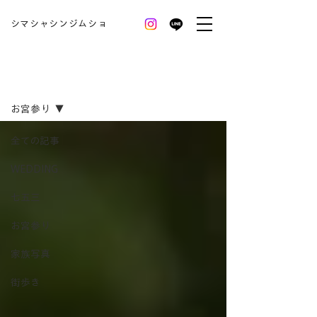
シマシャシンジムショ
BLOG
お宮参り
全ての記事
WEDDING
七五三
お宮参り
家族写真
街歩き