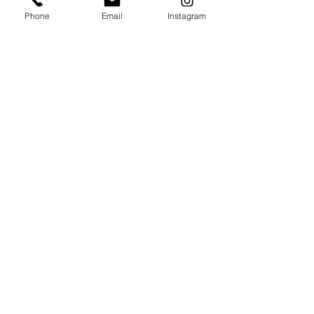
#トツキトウカ
Phone
Email
Instagram
#ファミリーフォト
#キッズフォト
#プレママ
#こども写真
#マタニティフォト
#ママカメラマン
#親バカ部
#ママカメラ部
#女の子ママ
#ハーフバースデー
#お家フォト
すべて表示
最新記事