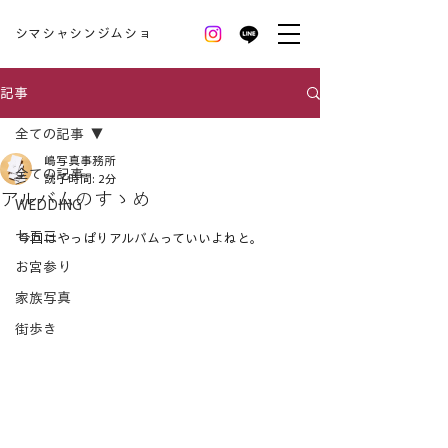
シマシャシンジムショ
記事
全ての記事
嶋写真事務所
全ての記事
読了時間: 2分
アルバムのすゝめ
WEDDING
七五三
今回はやっぱりアルバムっていいよねと。
お宮参り
家族写真
街歩き