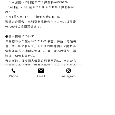
・１ヶ月前〜15日前まで：撮影料金の50％
・14日前 ～ 8日前までのキャンセル：撮影料金
の60％
・7日前〜当日・・・撮影料金の80％
※遠方の場合、出張費発生後のキャンセルは実費
分100％ご負担頂きます。
●個人情報について
お客様からご提示いただいた名前、住所、電話番
号、メールアドレス、その他お客様個人に関わる
情報は当方で適切に管理し、第三者への貸与、譲
渡は一切致しません。
当方が取り扱う個人情報の収集目的は、当方から
お客様へのご連絡、商品の発送、イベントなどの
お知らせを送付するためです。
Phone
Email
Instagram
●肖像権について
当方で撮影、制作を行った画像及び著作物の著作
権は弊社が保有しております。
データはお客様が個人的又は家庭内など私的使用
が明確で、限られた範囲でご使用下さい。​
利用規約に同意する