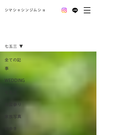
シマシャシンジムショ
BLOG
七五三
全ての記
事
WEDDING
七五三
お宮参り
家族写真
街歩き